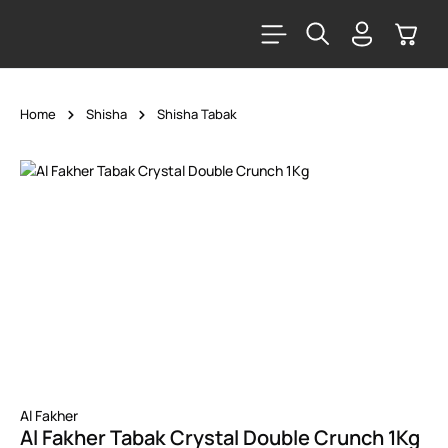
alt springen
Warenk
Home
Shisha
Shisha Tabak
Bildergalerie überspringen
Al Fakher
Al Fakher Tabak Crystal Double Crunch 1Kg