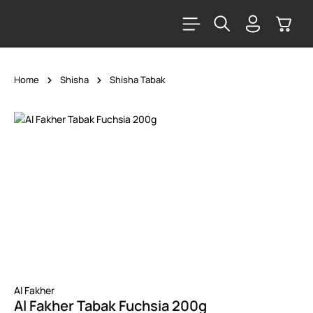
alt springen
Warenk
Home
Shisha
Shisha Tabak
Bildergalerie überspringen
Al Fakher
Al Fakher Tabak Fuchsia 200g