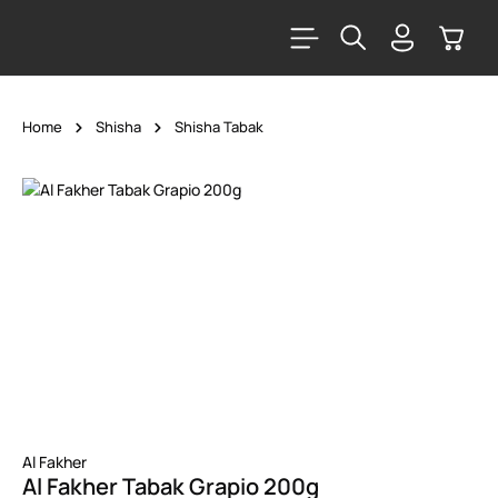
alt springen
Warenk
Home
Shisha
Shisha Tabak
Bildergalerie überspringen
Al Fakher
Al Fakher Tabak Grapio 200g