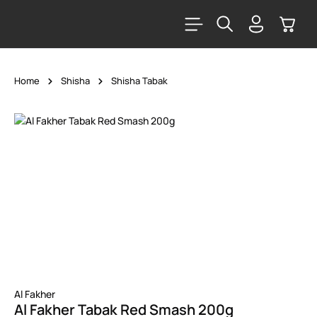
alt springen
Warenk
Home
Shisha
Shisha Tabak
Bildergalerie überspringen
Al Fakher
Al Fakher Tabak Red Smash 200g