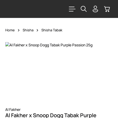
alt springen
Warenk
Home
Shisha
Shisha Tabak
Bildergalerie überspringen
Al Fakher
Al Fakher x Snoop Dogg Tabak Purple