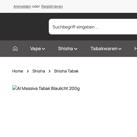
springen
Anmelden
Zur Hauptnavigation springen
oder
Registrieren
Vape
Shisha
Tabakwaren
Home
Shisha
Shisha Tabak
Bildergalerie überspringen