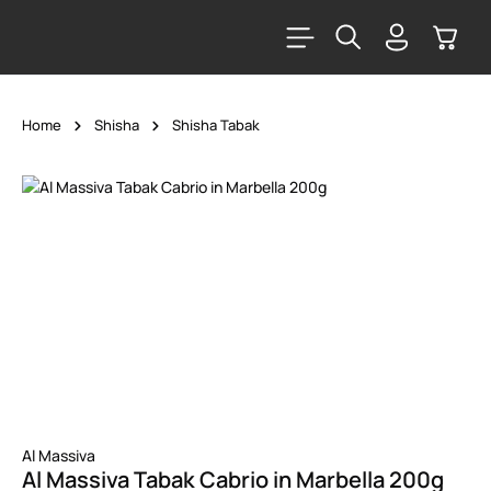
alt springen
Warenk
Home
Shisha
Shisha Tabak
Bildergalerie überspringen
Al Massiva
Al Massiva Tabak Cabrio in Marbella 200g