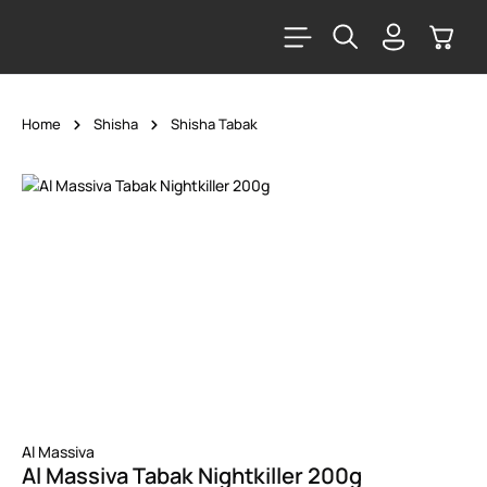
alt springen
Warenk
Home
Shisha
Shisha Tabak
Bildergalerie überspringen
Al Massiva
Al Massiva Tabak Nightkiller 200g