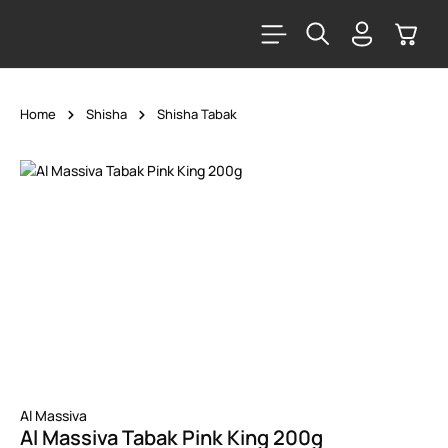
alt springen
Warenk
Home
Shisha
Shisha Tabak
Bildergalerie überspringen
Al Massiva
Al Massiva Tabak Pink King 200g