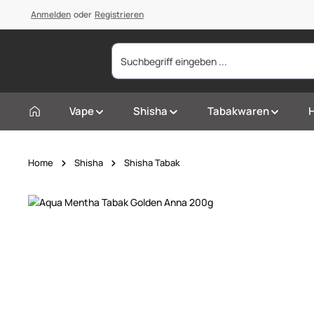
springen
Anmelden
Zur Hauptnavigation springen
oder
Registrieren
Vape
Shisha
Tabakwaren
Home
Shisha
Shisha Tabak
Bildergalerie überspringen