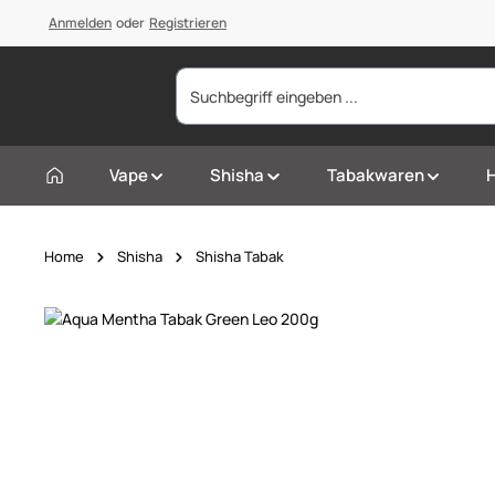
springen
Anmelden
Zur Hauptnavigation springen
oder
Registrieren
Vape
Shisha
Tabakwaren
Home
Shisha
Shisha Tabak
Bildergalerie überspringen