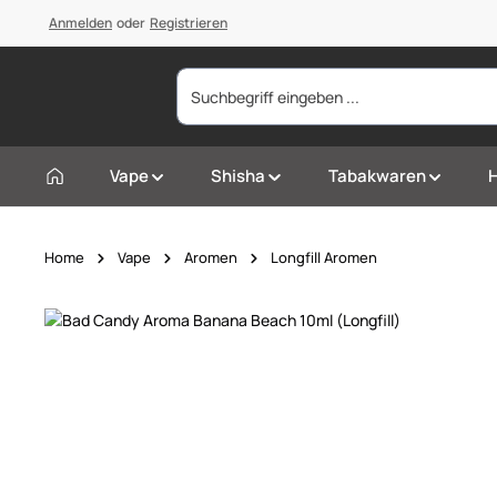
springen
Anmelden
Zur Hauptnavigation springen
oder
Registrieren
Vape
Shisha
Tabakwaren
Home
Vape
Aromen
Longfill Aromen
Bildergalerie überspringen