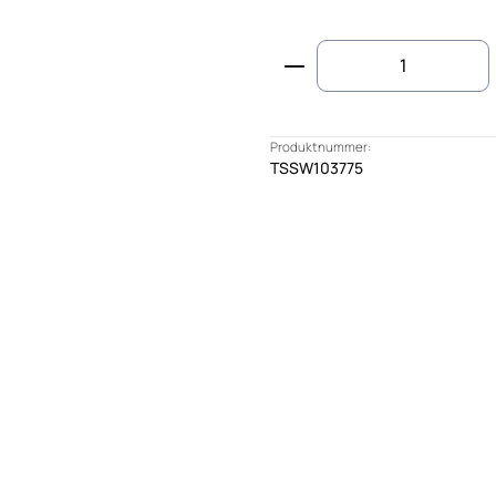
Produkt Anzahl: G
Produktnummer:
TSSW103775