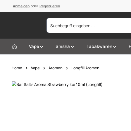
springen
Anmelden
Zur Hauptnavigation springen
oder
Registrieren
Vape
Shisha
Tabakwaren
Home
Vape
Aromen
Longfill Aromen
Bildergalerie überspringen