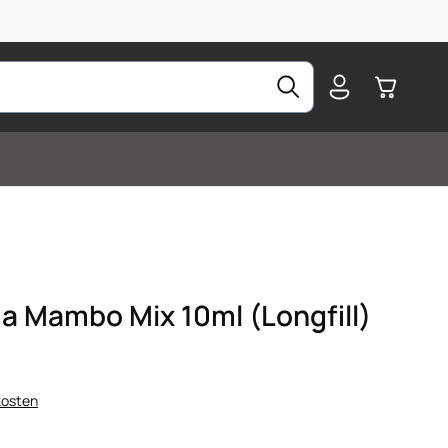
Warenkorb
ma Mambo Mix 10ml (Longfill)
kosten