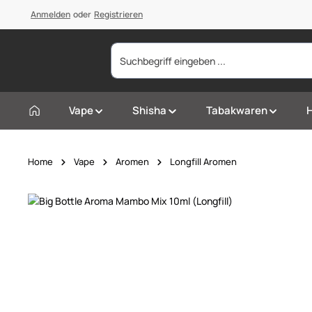
springen
Anmelden
Zur Hauptnavigation springen
oder
Registrieren
Vape
Shisha
Tabakwaren
Home
Vape
Aromen
Longfill Aromen
Bildergalerie überspringen