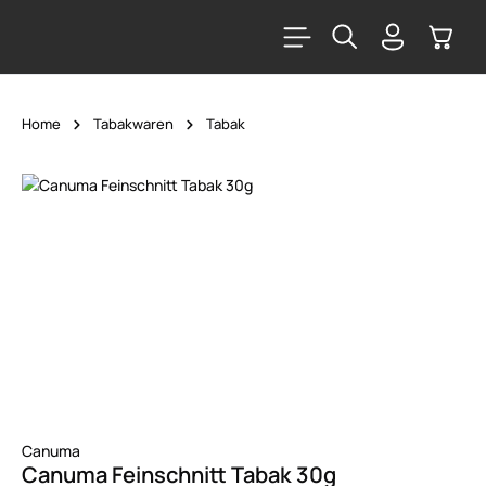
alt springen
Warenk
Home
Tabakwaren
Tabak
Bildergalerie überspringen
Canuma
Canuma Feinschnitt Tabak 30g