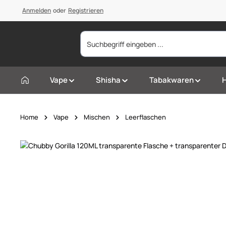
springen
Anmelden
Zur Hauptnavigation springen
oder
Registrieren
Vape
Shisha
Tabakwaren
Home
Vape
Mischen
Leerflaschen
Bildergalerie überspringen