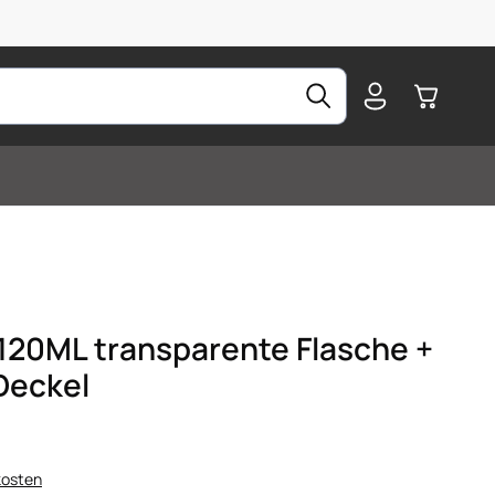
Warenkorb
 120ML transparente Flasche +
Deckel
kosten