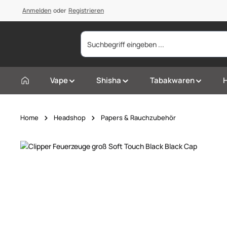
springen
Anmelden
Zur Hauptnavigation springen
oder
Registrieren
Vape
Shisha
Tabakwaren
Home
Headshop
Papers & Rauchzubehör
Bildergalerie überspringen