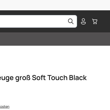
Warenkorb
euge groß Soft Touch Black
kosten