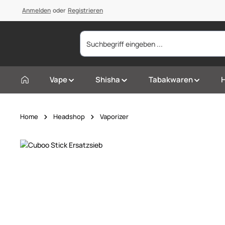
springen
Anmelden
Zur Hauptnavigation springen
oder
Registrieren
Vape
Shisha
Tabakwaren
Home
Headshop
Vaporizer
Bildergalerie überspringen