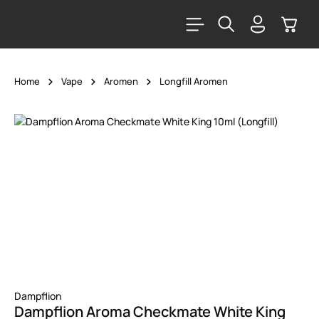
alt springen
Warenk
Home
Vape
Aromen
Longfill Aromen
Bildergalerie überspringen
Dampflion
Dampflion Aroma Checkmate White King