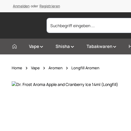
springen
Anmelden
Zur Hauptnavigation springen
oder
Registrieren
Vape
Shisha
Tabakwaren
Home
Vape
Aromen
Longfill Aromen
Bildergalerie überspringen