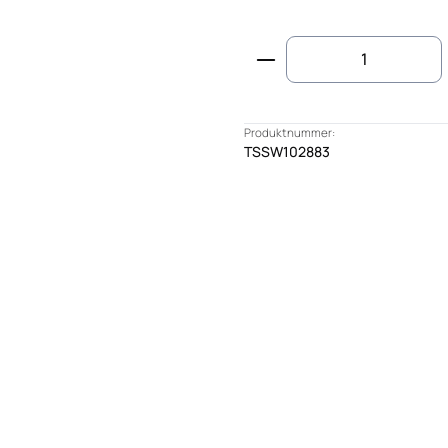
Produkt Anzahl: G
Produktnummer:
TSSW102883