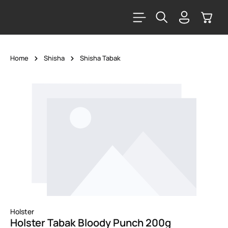
alt springen
Warenk
Home
Shisha
Shisha Tabak
Bildergalerie überspringen
Holster
Holster Tabak Bloody Punch 200g