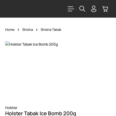
alt springen
Warenk
Home
Shisha
Shisha Tabak
Bildergalerie überspringen
Holster
Holster Tabak Ice Bomb 200g