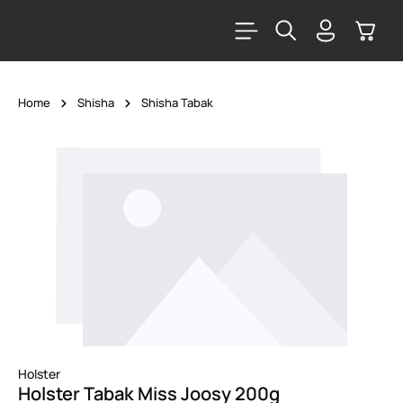
alt springen
Warenk
Home
Shisha
Shisha Tabak
Bildergalerie überspringen
Holster
Holster Tabak Miss Joosy 200g