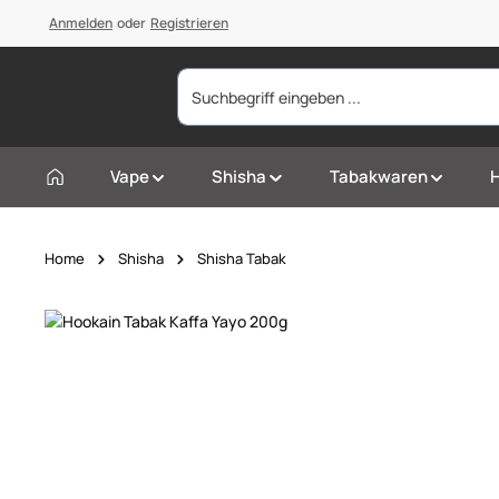
springen
Anmelden
Zur Hauptnavigation springen
oder
Registrieren
Vape
Shisha
Tabakwaren
Home
Shisha
Shisha Tabak
Bildergalerie überspringen