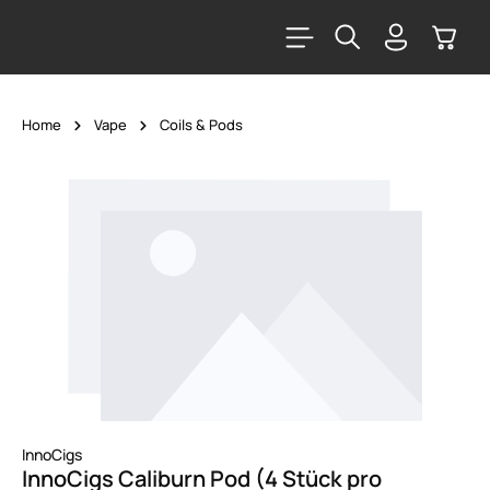
alt springen
Warenk
Home
Vape
Coils & Pods
Bildergalerie überspringen
InnoCigs
InnoCigs Caliburn Pod (4 Stück pro