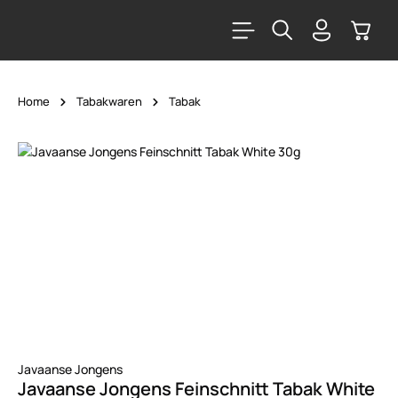
alt springen
Warenk
Home
Tabakwaren
Tabak
Bildergalerie überspringen
Javaanse Jongens
Javaanse Jongens Feinschnitt Tabak White