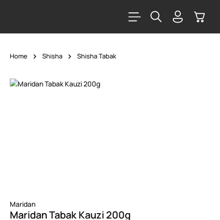
alt springen
Warenk
Home
Shisha
Shisha Tabak
Bildergalerie überspringen
Maridan
Maridan Tabak Kauzi 200g