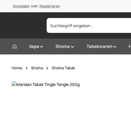
springen
Anmelden
Zur Hauptnavigation springen
oder
Registrieren
Vape
Shisha
Tabakwaren
Home
Shisha
Shisha Tabak
Bildergalerie überspringen