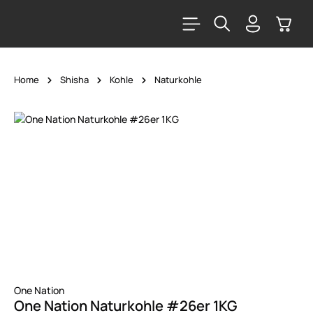
alt springen
Warenk
Home
Shisha
Kohle
Naturkohle
Bildergalerie überspringen
One Nation
One Nation Naturkohle #26er 1KG