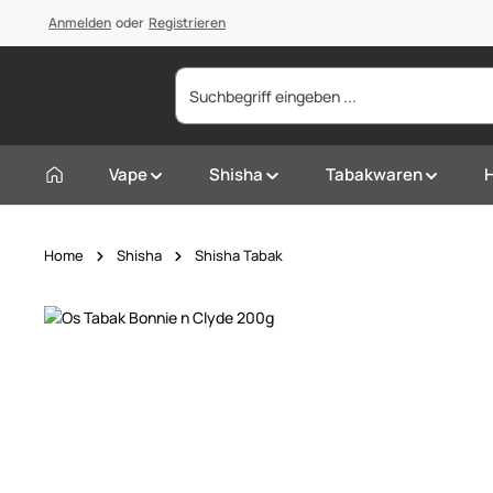
springen
Anmelden
Zur Hauptnavigation springen
oder
Registrieren
Vape
Shisha
Tabakwaren
Home
Shisha
Shisha Tabak
Bildergalerie überspringen