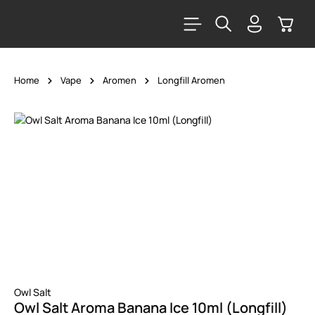
alt springen
Warenk
Home
Vape
Aromen
Longfill Aromen
Bildergalerie überspringen
Owl Salt
Owl Salt Aroma Banana Ice 10ml (Longfill)