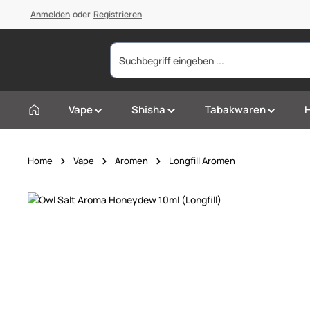
springen
Anmelden
Zur Hauptnavigation springen
oder
Registrieren
Vape
Shisha
Tabakwaren
Home
Vape
Aromen
Longfill Aromen
Bildergalerie überspringen