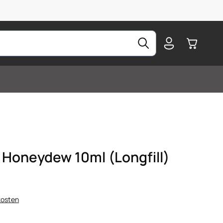
Warenkorb
 Honeydew 10ml (Longfill)
kosten