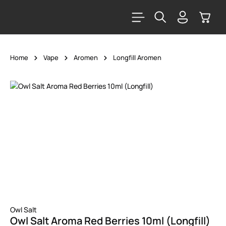
alt springen
Warenk
Home
Vape
Aromen
Longfill Aromen
Bildergalerie überspringen
Owl Salt
Owl Salt Aroma Red Berries 10ml (Longfill)