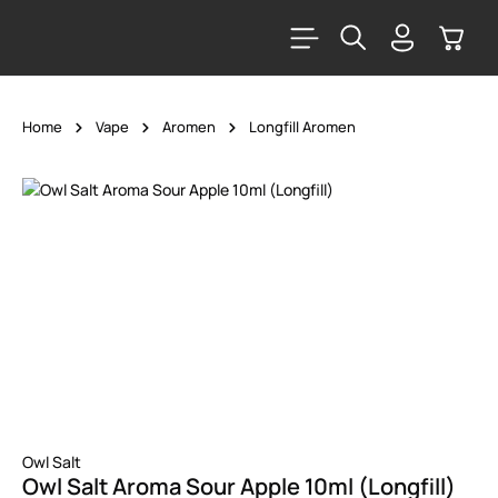
alt springen
Warenk
Home
Vape
Aromen
Longfill Aromen
Bildergalerie überspringen
Owl Salt
Owl Salt Aroma Sour Apple 10ml (Longfill)