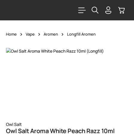
alt springen
Warenk
Home
Vape
Aromen
Longfill Aromen
Bildergalerie überspringen
Owl Salt
Owl Salt Aroma White Peach Razz 10ml