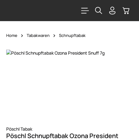
alt springen
Warenk
Home
Tabakwaren
Schnupftabak
Bildergalerie überspringen
Pöschl Tabak
Pöschl Schnupftabak Ozona President