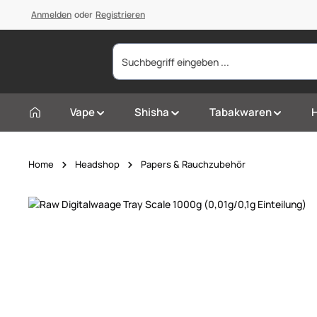
springen
Anmelden
Zur Hauptnavigation springen
oder
Registrieren
Vape
Shisha
Tabakwaren
Home
Headshop
Papers & Rauchzubehör
Bildergalerie überspringen