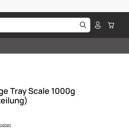
Warenkorb
ge Tray Scale 1000g
teilung)
kosten