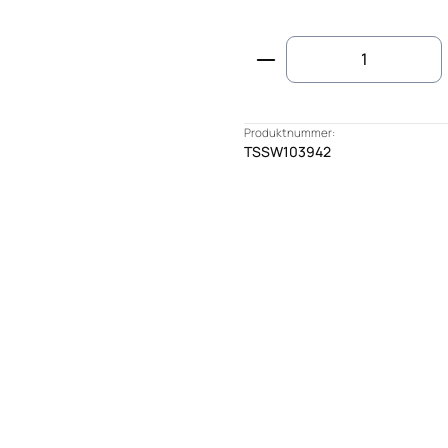
Produkt Anzahl: G
Produktnummer:
TSSW103942