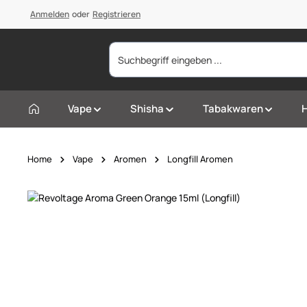
springen
Anmelden
Zur Hauptnavigation springen
oder
Registrieren
Vape
Shisha
Tabakwaren
Home
Vape
Aromen
Longfill Aromen
Bildergalerie überspringen