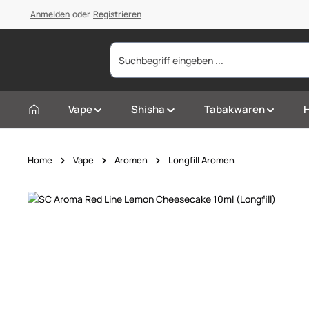
springen
Anmelden
Zur Hauptnavigation springen
oder
Registrieren
Vape
Shisha
Tabakwaren
Home
Vape
Aromen
Longfill Aromen
Bildergalerie überspringen