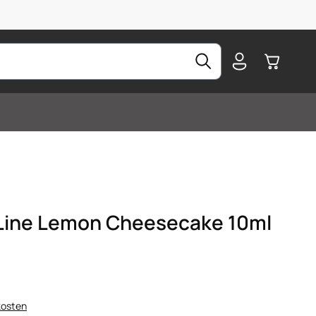
Warenkorb
Line Lemon Cheesecake 10ml
kosten