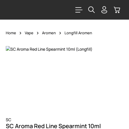
alt springen
Warenk
Home
Vape
Aromen
Longfill Aromen
Bildergalerie überspringen
SC
SC Aroma Red Line Spearmint 10ml