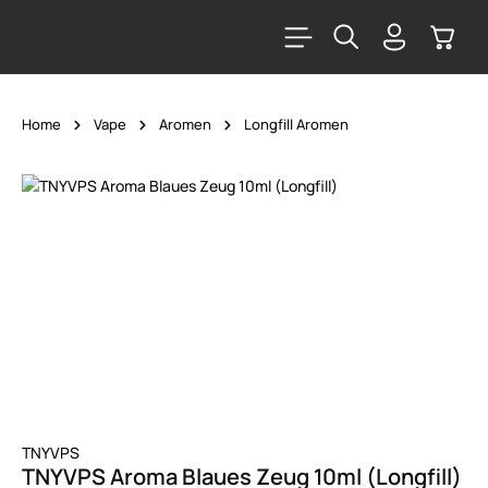
alt springen
Warenk
Home
Vape
Aromen
Longfill Aromen
Bildergalerie überspringen
TNYVPS
TNYVPS Aroma Blaues Zeug 10ml (Longfill)