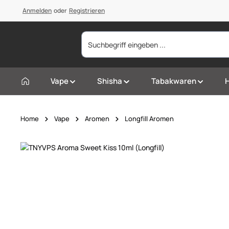
springen
Anmelden
Zur Hauptnavigation springen
oder
Registrieren
Vape
Shisha
Tabakwaren
Home
Vape
Aromen
Longfill Aromen
Bildergalerie überspringen