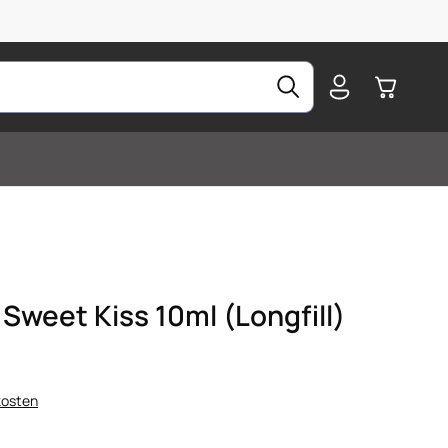
Warenkorb
weet Kiss 10ml (Longfill)
kosten