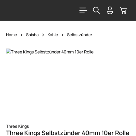
alt springen
Warenk
Home
Shisha
Kohle
Selbstzünder
Bildergalerie überspringen
Three Kings
Three Kings Selbstzünder 40mm 10er Rolle