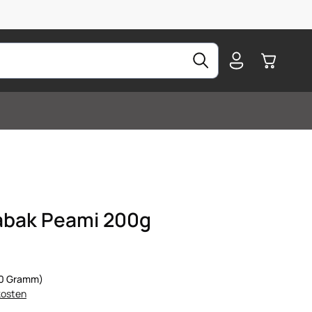
Warenkorb
abak Peami 200g
100 Gramm)
kosten