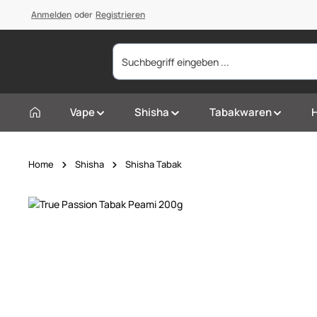
springen
Anmelden
Zur Hauptnavigation springen
oder
Registrieren
Vape
Shisha
Tabakwaren
Home
Shisha
Shisha Tabak
Bildergalerie überspringen