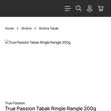
alt springen
Warenk
Home
Shisha
Shisha Tabak
Bildergalerie überspringen
True Passion
True Passion Tabak Ringle Rangle 200g