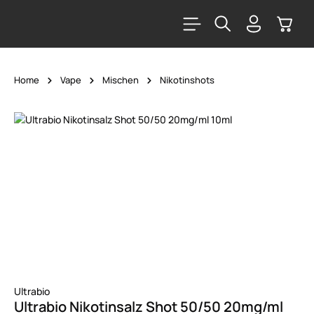
alt springen
Warenk
Home
Vape
Mischen
Nikotinshots
Bildergalerie überspringen
Ultrabio
Ultrabio Nikotinsalz Shot 50/50 20mg/ml