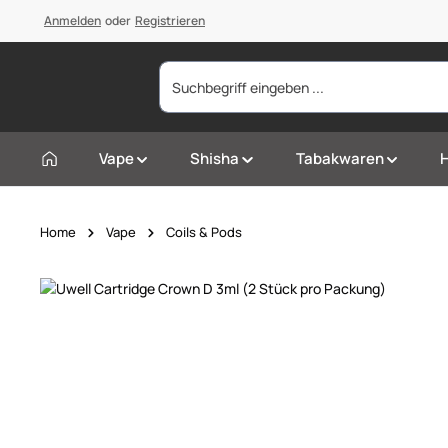
springen
Anmelden
Zur Hauptnavigation springen
oder
Registrieren
Vape
Shisha
Tabakwaren
Home
Vape
Coils & Pods
Bildergalerie überspringen