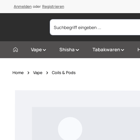
springen
Anmelden
Zur Hauptnavigation springen
oder
Registrieren
Vape
Shisha
Tabakwaren
Home
Vape
Coils & Pods
Bildergalerie überspringen