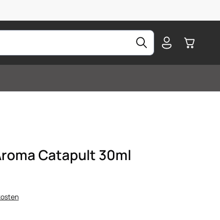
Warenkorb
Aroma Catapult 30ml
kosten