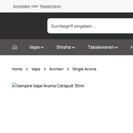
springen
Anmelden
Zur Hauptnavigation springen
oder
Registrieren
Vape
Shisha
Tabakwaren
Home
Vape
Aromen
Single Aroma
Bildergalerie überspringen