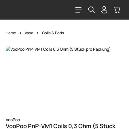
alt springen
Warenk
Home
Vape
Coils & Pods
Bildergalerie überspringen
VooPoo
VooPoo PnP-VM1 Coils 0,3 Ohm (5 Stück